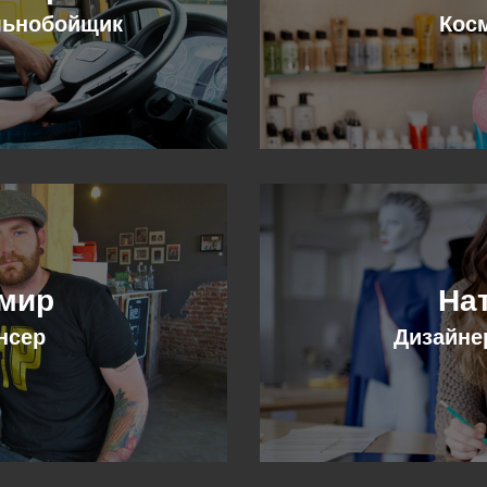
льнобойщик
Кос
мир
На
нсер
Дизайне