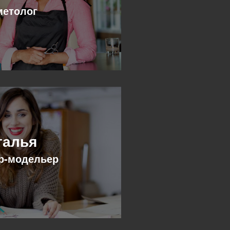
метолог
талья
р-модельер