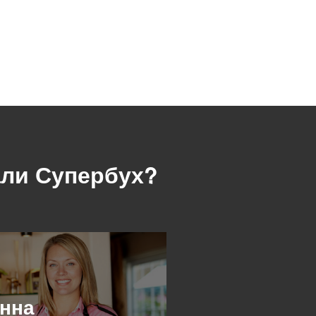
али Супербух?
нна