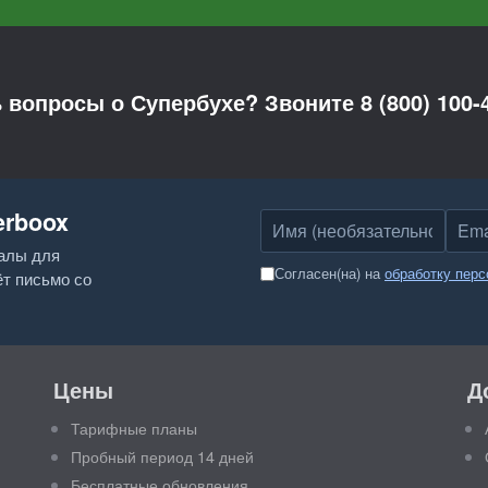
ь вопросы о Супербухе? Звоните
8 (800) 100-
erboox
Имя
Emai
иалы для
Согласен(на) на
обработку пер
ёт письмо со
Цены
Д
Тарифные планы
Пробный период 14 дней
Бесплатные обновления