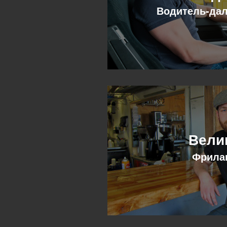
Водитель-да
Вели
Фрила